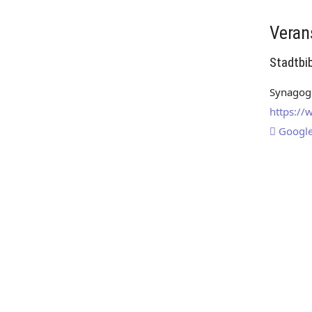
Veran
Stadtbi
Synagoge
https://
Googl