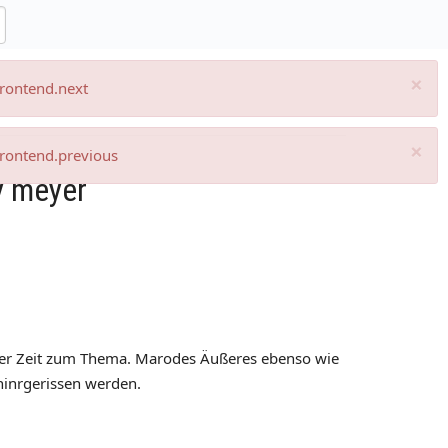
×
frontend.next
×
frontend.previous
y meyer
rer Zeit zum Thema. Marodes Äußeres ebenso wie
 hinrgerissen werden.