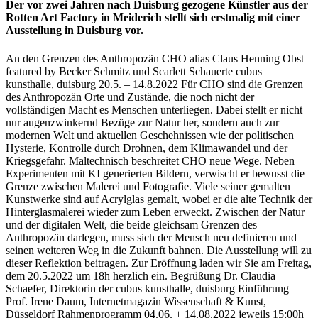
Der vor zwei Jahren nach Duisburg gezogene Künstler aus der
Rotten Art Factory in Meiderich stellt sich erstmalig mit einer
Ausstellung in Duisburg vor.
An den Grenzen des Anthropozän CHO alias Claus Henning Obst
featured by Becker Schmitz und Scarlett Schauerte cubus
kunsthalle, duisburg 20.5. – 14.8.2022 Für CHO sind die Grenzen
des Anthropozän Orte und Zustände, die noch nicht der
vollständigen Macht es Menschen unterliegen. Dabei stellt er nicht
nur augenzwinkernd Bezüge zur Natur her, sondern auch zur
modernen Welt und aktuellen Geschehnissen wie der politischen
Hysterie, Kontrolle durch Drohnen, dem Klimawandel und der
Kriegsgefahr. Maltechnisch beschreitet CHO neue Wege. Neben
Experimenten mit KI generierten Bildern, verwischt er bewusst die
Grenze zwischen Malerei und Fotografie. Viele seiner gemalten
Kunstwerke sind auf Acrylglas gemalt, wobei er die alte Technik der
Hinterglasmalerei wieder zum Leben erweckt. Zwischen der Natur
und der digitalen Welt, die beide gleichsam Grenzen des
Anthropozän darlegen, muss sich der Mensch neu definieren und
seinen weiteren Weg in die Zukunft bahnen. Die Ausstellung will zu
dieser Reflektion beitragen. Zur Eröffnung laden wir Sie am Freitag,
dem 20.5.2022 um 18h herzlich ein. Begrüßung Dr. Claudia
Schaefer, Direktorin der cubus kunsthalle, duisburg Einführung
Prof. Irene Daum, Internetmagazin Wissenschaft & Kunst,
Düsseldorf Rahmenprogramm 04.06. + 14.08.2022 jeweils 15:00h