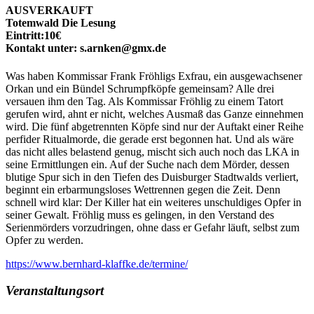
AUSVERKAUFT
Totemwald Die Lesung
Eintritt:10€
Kontakt unter: s.arnken@gmx.de
Was haben Kommissar Frank Fröhligs Exfrau, ein ausgewachsener
Orkan und ein Bündel Schrumpfköpfe gemeinsam? Alle drei
versauen ihm den Tag. Als Kommissar Fröhlig zu einem Tatort
gerufen wird, ahnt er nicht, welches Ausmaß das Ganze einnehmen
wird. Die fünf abgetrennten Köpfe sind nur der Auftakt einer Reihe
perfider Ritualmorde, die gerade erst begonnen hat. Und als wäre
das nicht alles belastend genug, mischt sich auch noch das LKA in
seine Ermittlungen ein. Auf der Suche nach dem Mörder, dessen
blutige Spur sich in den Tiefen des Duisburger Stadtwalds verliert,
beginnt ein erbarmungsloses Wettrennen gegen die Zeit. Denn
schnell wird klar: Der Killer hat ein weiteres unschuldiges Opfer in
seiner Gewalt. Fröhlig muss es gelingen, in den Verstand des
Serienmörders vorzudringen, ohne dass er Gefahr läuft, selbst zum
Opfer zu werden.
https://www.bernhard-klaffke.de/termine/
Veranstaltungsort