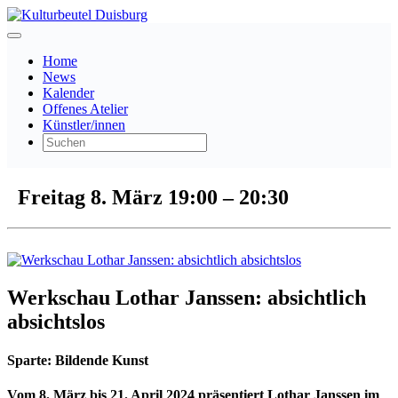
Home
News
Kalender
Offenes Atelier
Künstler/innen
Freitag 8. März
19:00
–
20:30
Werkschau Lothar Janssen: absichtlich
absichtslos
Sparte:
Bildende Kunst
Vom 8. März bis 21. April 2024 präsentiert Lothar Janssen im