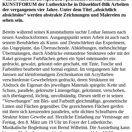
KUNSTFORUM der Lutherkirche in Düsseldorf-Bilk Arbeiten
der vergangenen vier Jahre. Unter dem Titel „absichtlich
absichtslos“ werden abstrakte Zeichnungen und Malereien zu
sehen sein.
Bereits während seines Kunststudiums suchte Lothar Janssen nach
neuen Ausdrucksformen. Ausgangspunkt seiner Arbeit ist auch nach
seinem Berufsleben als Kunst- und Deutschlehrer das Experiment,
das Ungeplante, das Überraschende. Abklebungen, mehrschichtige
Übermalungen, durch Abdrücke entstandene Strukturen oder mit der
Rakel gezogene Farbflächen gehen ein Spiel miteinander ein:
gedruckt, gewalzt, gekratzt oder geschabt, mit Tinte, Tusche und
Farbstiften bearbeitet und formal ergänzt. Im vergangenen Jahr hat
Janssen auf kleinformatigem Zeichenkarton mit Acrylfarben
verschiedenste Gewebefetzen gedruckt, deren Strukturen im
Abdruck die Eigenart des jeweiligen Materials spiegeln: Kette und
Schuss, parallele, gekreuzte Liniengefüge, gekrümmt, verschoben,
sich überlagernd, löchrig, unvollständig. Diesen stellt er in seinen
"Verwebungen" mit Blei- und Farbstift gleichmäßige, geometrische
Linien und Flächen gegenüber. Die gezeichneten Flächen greifen
mit ihren sich kreuzenden parallelen, sehr dichten Schraffuren die
Struktur feiner Gewebe auf. Herzliche Einladung zur Vernissage am
Freitag, den 8. März um 19 Uhr im Foyer der Lutherkirche.
Musikalische Begleitung von Bernd Wilhelmi. Die Ausstellung kann