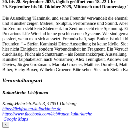
20. bis 28. September 2025, täglich geöffnet von 18–22 Uhr
29. September bis 10. Oktober 2025, Mittwoch und Donnerstag: 
Die Ausstellung 'Kaminski und seine Freunde' verwandelt die ehemali
und Künstler zeigen Malerei, Skulptur, Performance und Sound. Aber n
Im Zentrum steht kein Statement. Im Zentrum steht eine Spannung. Ein
Precarious Life Wir sind keine geschlossenen Systeme. Wir sind gemac
passiert, wenn man sich aussetzt. Freundschaft, sagt Butler, ist nicht
Freunden.“ – Stefan Kaminski Diese Ausstellung ist keine Idylle. Sie
hier nicht Einigkeit, sondern Verbundenheit im Fragment. Ein Versuc
durchlässig. Nicht als Schutzraum – als Resonanzkörper. Ausstellun
Künstler (alphabetisch nach Vornamen): Alex Tennigkeit, Andrew Gil
Davies, Jürgen Großmann, Mariola Groener, Matthias Dornfeld, Matt
Biber, Vichy Boxer, Wilhelm Groener. Bitte sehen Sie auch Stefan 
Veranstaltungsort
Kulturkirche Liebfrauen
König-Heinrich-Platz 3, 47051 Duisburg
https://liebfrauen-kulturkirche.de
https://www.facebook.com/liebfrauen.kulturkirche
Google Maps
×