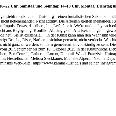
18–22 Uhr, Samstag und Sonntag: 14–18 Uhr, Montag, Dienstag un
ge Liebfrauenkirche in Duisburg – einen brutalistischen Sakralbau mit
icht nebeneinander. Nicht additiv. Die Arbeiten greifen ineinander. Rei
 Impuls. Etwas, das übergeht. „Let’s face it. We’re undone by each oth
ht aus Begegnung, Konflikt, Abhängigkeit. Aus Beziehungen – gewollten 
 bloß nett. Sie ist existenziell. „In der Kunst kann man den Wahnsinn te
 zeigt Brüche, Risse, Narben – sichtbar gemacht, nicht verdeckt. Was hi
h, nicht ganz zu werden, sondern gemeinsam unvollständig zu sein. Die
g vom 20. September bis zum 10. Oktober 2025 In der Kulturkirche Lie
bert, Ben Cottrell, Catherine Lorent, Dominik Wood, Franziska Hufnag
hias Hesselbacher, Melissa Steckbauer, Michelle Alperin, Nadine Dej
Kaminskis Web-Seite (https://www.kaminskiusf.de/) und seinen Insta