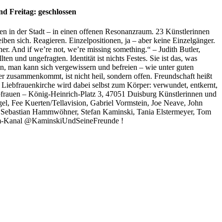
d Freitag: geschlossen
ten in der Stadt – in einen offenen Resonanzraum. 23 Künstlerinnen
ben sich. Reagieren. Einzelpositionen, ja – aber keine Einzelgänger.
er. And if we’re not, we’re missing something.“ – Judith Butler,
und ungefragten. Identität ist nichts Festes. Sie ist das, was
ilen, man kann sich vergewissern und befreien – wie unter guten
er zusammenkommt, ist nicht heil, sondern offen. Freundschaft heißt
 Liebfrauenkirche wird dabei selbst zum Körper: verwundet, entkernt,
bfrauen – König-Heinrich-Platz 3, 47051 Duisburg Künstlerinnen und
el, Fee Kuerten/Tellavision, Gabriel Vormstein, Joe Neave, John
a, Sebastian Hammwöhner, Stefan Kaminski, Tania Elstermeyer, Tom
gram-Kanal @KaminskiUndSeineFreunde !