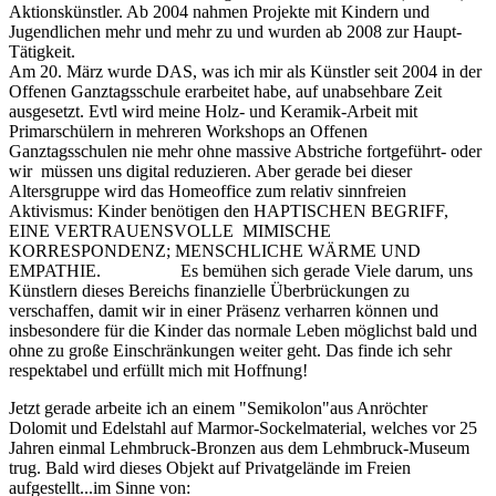
Aktionskünstler. Ab 2004 nahmen Projekte mit Kindern und
Jugendlichen mehr und mehr zu und wurden ab 2008 zur Haupt-
Tätigkeit.
Am 20. März wurde DAS, was ich mir als Künstler seit 2004 in der
Offenen Ganztagsschule erarbeitet habe, auf unabsehbare Zeit
ausgesetzt. Evtl wird meine Holz- und Keramik-Arbeit mit
Primarschülern in mehreren Workshops an Offenen
Ganztagsschulen nie mehr ohne massive Abstriche fortgeführt- oder
wir müssen uns digital reduzieren. Aber gerade bei dieser
Altersgruppe wird das Homeoffice zum relativ sinnfreien
Aktivismus: Kinder benötigen den HAPTISCHEN BEGRIFF,
EINE VERTRAUENSVOLLE MIMISCHE
KORRESPONDENZ; MENSCHLICHE WÄRME UND
EMPATHIE. Es bemühen sich gerade Viele darum, uns
Künstlern dieses Bereichs finanzielle Überbrückungen zu
verschaffen, damit wir in einer Präsenz verharren können und
insbesondere für die Kinder das normale Leben möglichst bald und
ohne zu große Einschränkungen weiter geht. Das finde ich sehr
respektabel und erfüllt mich mit Hoffnung!
Jetzt gerade arbeite ich an einem "Semikolon"aus Anröchter
Dolomit und Edelstahl auf Marmor-Sockelmaterial, welches vor 25
Jahren einmal Lehmbruck-Bronzen aus dem Lehmbruck-Museum
trug. Bald wird dieses Objekt auf Privatgelände im Freien
aufgestellt...im Sinne von: