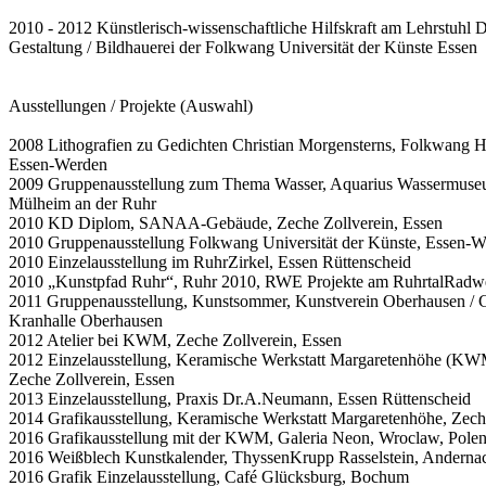
2010 - 2012 Künstlerisch-wissenschaftliche Hilfskraft am Lehrstuhl 
Gestaltung / Bildhauerei der Folkwang Universität der Künste Essen
Ausstellungen / Projekte (Auswahl)
2008 Lithografien zu Gedichten Christian Morgensterns, Folkwang 
Essen-Werden
2009 Gruppenausstellung zum Thema Wasser, Aquarius Wassermus
Mülheim an der Ruhr
2010 KD Diplom, SANAA-Gebäude, Zeche Zollverein, Essen
2010 Gruppenausstellung Folkwang Universität der Künste, Essen-
2010 Einzelausstellung im RuhrZirkel, Essen Rüttenscheid
2010 „Kunstpfad Ruhr“, Ruhr 2010, RWE Projekte am RuhrtalRadw
2011 Gruppenausstellung, Kunstsommer, Kunstverein Oberhausen / G
Kranhalle Oberhausen
2012 Atelier bei KWM, Zeche Zollverein, Essen
2012 Einzelausstellung, Keramische Werkstatt Margaretenhöhe (KW
Zeche Zollverein, Essen
2013 Einzelausstellung, Praxis Dr.A.Neumann, Essen Rüttenscheid
2014 Grafikausstellung, Keramische Werkstatt Margaretenhöhe, Zeche
2016 Grafikausstellung mit der KWM, Galeria Neon, Wroclaw, Pole
2016 Weißblech Kunstkalender, ThyssenKrupp Rasselstein, Anderna
2016 Grafik Einzelausstellung, Café Glücksburg, Bochum