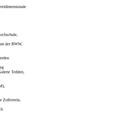
Dreidimensionale
Hochschule,
eum der RWW,
Werden
eg
alerie Tedden,
M),
 Zollverein,
n
ch