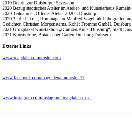
2019 Beitritt zur Duisburger Sezession
2020 Bezug städtisches Atelier im Atelier- und Künstlerhaus Rumel
2020 Teilnahme „Offenes Atelier 2020“, Duisburg
2020 3 : d r i t t e l , Hommage an Manfred Vogel mit Lithografien u
Gedichten Christian Morgensterns, Kohl : Fromme GmbH, Duisburg
2021 Großplakat Kunstaktion „Draußen.Kunst.Duisburg“, Stadt Dui
2021 Kunstvitrine, Botanischer Garten Duisburg-Duissern
Externe Links
www.magdalena-morosini.com
www.facebook.com/magdalena.morosini.77
www.instagram.com/Instagram: magdalena_m...