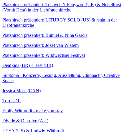
Platzhirsch präsentiert: Tristwch Y Fenywod (UK) & Nebelforst
(Vomit Heat) in der Liebfrauenkirche
Platzhirsch präsentiert: LITURGY SOLO (US) & rsn|n in der
Liebfrauenkirche
Platzhirsch präsentiert: Buñuel & Nina Garcia
Platzhirsch präsentiert: Jozef van Wissem
Platzhirsch präsentiert: Wildwechsel Festival
Deafkids (BR) + Test (BR)
Subtopia - Konzerte, Lesung, Ausstellung, Clubnacht, Creative
Space
Jessica Moss (CAN)
Trio LDL
Emily Wittbrodt - make you stay
Divide & Dissolve (AU)
LEYA (US) & Ludwig Wittbrodt