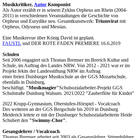
Musikkritiker,
Autor
Komponist
Als Autor erzählt er in seinem Zyklus Orpheus am Rhein (2004-
2011) in verschiedenen Veranstaltungen die Geschichte von
Orpheus und Eurydike neu. Gesamtkunstwerk:
Triumvirat
mit
Orpheus, Odysseus und Messias.
Eine Musikrevue über König David ist geplant.
FAUSTL
und DER ROTE FADEN PREMIERE 16.6.2019
Schulen
Seit 2006 engagiert sich Thomas Bremser im Bereich Kultur und
Schule, im Auftrag des Landes NRW. Von 2012 - 2021 war er im
Projekt Jekits der Landesstiftung NRW im Auftrag
einer freien Duisburger Musikschule an der GGS Mozartschule,
ebenfalls in Duisburg,
beschäftigt.
"Musikmagier"
Schulsozialarbeiter-Projekt GGS
Schulstraße Duisburg Walsum. 2021/2022 "Zauberflöte für Kinder"
2022 Krupp-Gymnasium, Oberstufen-Hörspiel - Vocalcoach
Des weiteren an der GGS Bergschule bis 2019 in Duisburg
Meiderich leitete er mit der Duisburger Schulsozialarbeiterin Heide
Schubert den
"Swimmy-Chor"
.
Gesangslehrer / Vocalcoach
Thomas Bremser arbeitet seit 2003 als Gesangslehrer, Stimmbildner,