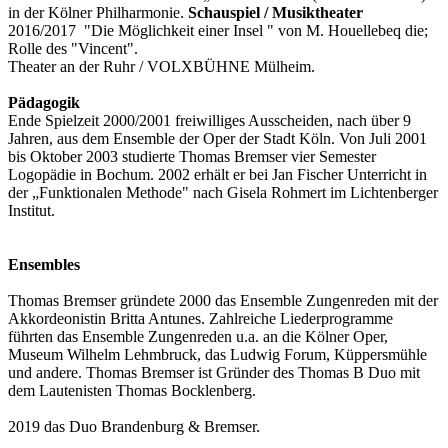
in der Kölner Philharmonie.
Schauspiel / Musiktheater
2016/2017 "Die Möglichkeit einer Insel " von M. Houellebeq die;
Rolle des "Vincent".
Theater an der Ruhr / VOLXBÜHNE Mülheim.
Pädagogik
Ende Spielzeit 2000/2001 freiwilliges Ausscheiden, nach über 9
Jahren, aus dem Ensemble der Oper der Stadt Köln. Von Juli 2001
bis Oktober 2003 studierte Thomas Bremser vier Semester
Logopädie in Bochum. 2002 erhält er bei Jan Fischer Unterricht in
der „Funktionalen Methode" nach Gisela Rohmert im Lichtenberger
Institut.
Ensembles
Thomas Bremser gründete 2000 das Ensemble Zungenreden mit der
Akkordeonistin Britta Antunes. Zahlreiche Liederprogramme
führten das Ensemble Zungenreden u.a. an die Kölner Oper,
Museum Wilhelm Lehmbruck, das Ludwig Forum, Küppersmühle
und andere. Thomas Bremser ist Gründer des Thomas B Duo mit
dem Lautenisten Thomas Bocklenberg.
2019 das Duo Brandenburg & Bremser.