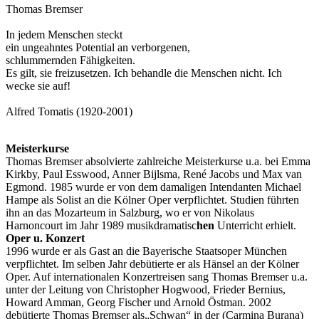
Thomas Bremser
In jedem Menschen steckt
ein ungeahntes Potential an verborgenen,
schlummernden Fähigkeiten.
Es gilt, sie freizusetzen. Ich behandle die Menschen nicht. Ich
wecke sie auf!
Alfred Tomatis (1920-2001)
Meisterkurse
Thomas Bremser absolvierte zahlreiche Meisterkurse u.a. bei Emma
Kirkby, Paul Esswood, Anner Bijlsma, René Jacobs und Max van
Egmond. 1985 wurde er von dem damaligen Intendanten Michael
Hampe als Solist an die Kölner Oper verpflichtet. Studien führten
ihn an das Mozarteum in Salzburg, wo er von Nikolaus
Harnoncourt im Jahr 1989 musikdramatisc
hen
Unterricht erhielt.
Oper u. Konzert
1996 wurde er als Gast an die Bayerische Staatsoper München
verpflichtet. Im selben Jahr debütierte er als Hänsel an der Kölner
Oper. Auf internationalen Konzertreisen sang Thomas Bremser u.a.
unter der Leitung von Christopher Hogwood, Frieder Bernius,
Howard Amman, Georg Fischer und Arnold Östman. 2002
debütierte Thomas Bremser als„Schwan“ in der (Carmina Burana)