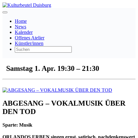
Home
News
Kalender
Offenes Atelier
Künstler/innen
Samstag 1. Apr.
19:30
–
21:30
ABGESANG – VOKALMUSIK ÜBER
DEN TOD
Sparte:
Musik
ORLANDOS ERBEN singen ernst, satirisch, nachdenkenswert