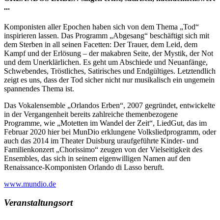
...
Komponisten aller Epochen haben sich von dem Thema „Tod“
inspirieren lassen. Das Programm „Abgesang“ beschäftigt sich mit
dem Sterben in all seinen Facetten: Der Trauer, dem Leid, dem
Kampf und der Erlösung – der makabren Seite, der Mystik, der Not
und dem Unerklärlichen. Es geht um Abschiede und Neuanfänge,
Schwebendes, Tröstliches, Satirisches und Endgültiges. Letztendlich
zeigt es uns, dass der Tod sicher nicht nur musikalisch ein ungemein
spannendes Thema ist.
Das Vokalensemble „Orlandos Erben“, 2007 gegründet, entwickelte
in der Vergangenheit bereits zahlreiche themenbezogene
Programme, wie „Motetten im Wandel der Zeit“, LiedGut, das im
Februar 2020 hier bei MunDio erklungene Volksliedprogramm, oder
auch das 2014 im Theater Duisburg uraufgeführte Kinder- und
Familienkonzert „Chorissimo“ zeugen von der Vielseitigkeit des
Ensembles, das sich in seinem eigenwilligen Namen auf den
Renaissance-Komponisten Orlando di Lasso beruft.
www.mundio.de
Veranstaltungsort