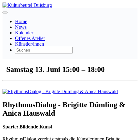
Home
News
Kalender
Offenes Atelier
Künstler/innen
Samstag 13. Juni
15:00
–
18:00
RhythmusDialog - Brigitte Dümling &
Anica Hauswald
Sparte:
Bildende Kunst
RhythmusDialog vereint erstmals die Künstlerinnen Brigitte