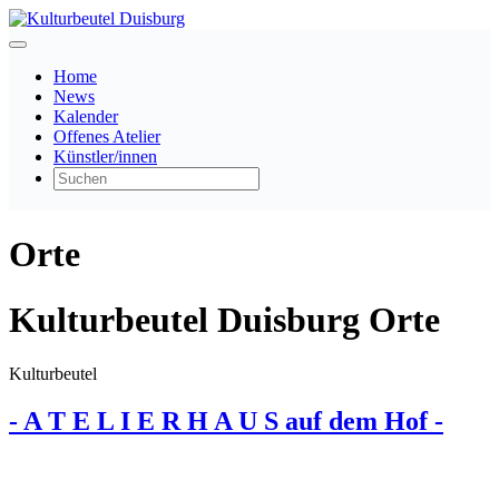
Home
News
Kalender
Offenes Atelier
Künstler/innen
Orte
Kulturbeutel Duisburg Orte
Kulturbeutel
- A T E L I E R H A U S auf dem Hof -