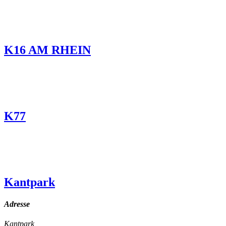
K16 AM RHEIN
K77
Kantpark
Adresse
Kantpark