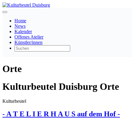
Home
News
Kalender
Offenes Atelier
Künstler/innen
Orte
Kulturbeutel Duisburg Orte
Kulturbeutel
- A T E L I E R H A U S auf dem Hof -