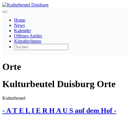
Home
News
Kalender
Offenes Atelier
Künstler/innen
Orte
Kulturbeutel Duisburg Orte
Kulturbeutel
- A T E L I E R H A U S auf dem Hof -