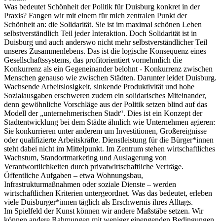
Was bedeutet Schönheit der Politik für Duisburg konkret in der
Praxis? Fangen wir mit einem für mich zentralen Punkt der
Schönheit an: die Solidarität. Sie ist im maximal schönen Leben
selbstverständlich Teil jeder Interaktion. Doch Solidarität ist in
Duisburg und auch anderswo nicht mehr selbstverständlicher Teil
unseres Zusammenlebens. Das ist die logische Konsequenz eines
Gesellschaftssystems, das profitorientiert vornehmlich die
Konkurrenz als ein Gegeneinander belohnt - Konkurrenz zwischen
Menschen genauso wie zwischen Städten. Darunter leidet Duisburg.
Wachsende Arbeitslosigkeit, sinkende Produktivität und hohe
Sozialausgaben erschweren zudem ein solidarisches Miteinander,
denn gewöhnliche Vorschläge aus der Politik setzen blind auf das
Modell der „unternehmerischen Stadt“. Dies ist ein Konzept der
Stadtentwicklung bei dem Städte ähnlich wie Unternehmen agieren:
Sie konkurrieren unter anderem um Investitionen, Großereignisse
oder qualifizierte Arbeitskräfte. Dienstleistung für die Bürger*innen
steht dabei nicht im Mittelpunkt. Im Zentrum stehen wirtschaftliches
Wachstum, Standortmarketing und Auslagerung von
Verantwortlichkeiten durch privatwirtschaftliche Verträge.
Öffentliche Aufgaben – etwa Wohnungsbau,
Infrastrukturmaßnahmen oder soziale Dienste – werden
wirtschaftlichen Kriterien untergeordnet. Was das bedeutet, erleben
viele Duisburger*innen täglich als Erschwernis ihres Alltags.
Im Spielfeld der Kunst können wir andere Maßstäbe setzen. Wir
können andere Rahmungen mit weniger einengenden Bedingungen