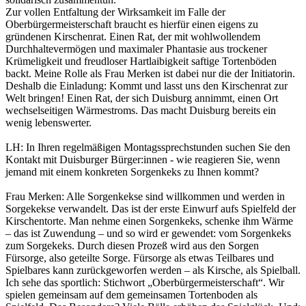
Zur vollen Entfaltung der Wirksamkeit im Falle der
Oberbürgermeisterschaft braucht es hierfür einen eigens zu
gründenen Kirschenrat. Einen Rat, der mit wohlwollendem
Durchhaltevermögen und maximaler Phantasie aus trockener
Krümeligkeit und freudloser Hartlaibigkeit saftige Tortenböden
backt. Meine Rolle als Frau Merken ist dabei nur die der Initiatorin.
Deshalb die Einladung: Kommt und lasst uns den Kirschenrat zur
Welt bringen! Einen Rat, der sich Duisburg annimmt, einen Ort
wechselseitigen Wärmestroms. Das macht Duisburg bereits ein
wenig lebenswerter.
LH: In Ihren regelmäßigen Montagssprechstunden suchen Sie den
Kontakt mit Duisburger Bürger:innen - wie reagieren Sie, wenn
jemand mit einem konkreten Sorgenkeks zu Ihnen kommt?
Frau Merken: Alle Sorgenkekse sind willkommen und werden in
Sorgekekse verwandelt. Das ist der erste Einwurf aufs Spielfeld der
Kirschentorte. Man nehme einen Sorgenkeks, schenke ihm Wärme
– das ist Zuwendung – und so wird er gewendet: vom Sorgenkeks
zum Sorgekeks. Durch diesen Prozeß wird aus den Sorgen
Fürsorge, also geteilte Sorge. Fürsorge als etwas Teilbares und
Spielbares kann zurückgeworfen werden – als Kirsche, als Spielball.
Ich sehe das sportlich: Stichwort „Oberbürgermeisterschaft“. Wir
spielen gemeinsam auf dem gemeinsamen Tortenboden als