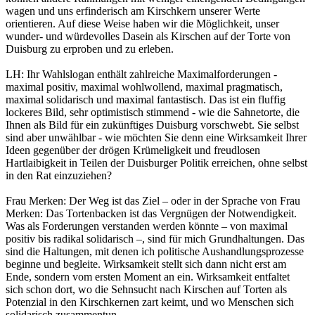
wagen und uns erfinderisch am Kirschkern unserer Werte
orientieren. Auf diese Weise haben wir die Möglichkeit, unser
wunder- und würdevolles Dasein als Kirschen auf der Torte von
Duisburg zu erproben und zu erleben.
LH: Ihr Wahlslogan enthält zahlreiche Maximalforderungen -
maximal positiv, maximal wohlwollend, maximal pragmatisch,
maximal solidarisch und maximal fantastisch. Das ist ein fluffig
lockeres Bild, sehr optimistisch stimmend - wie die Sahnetorte, die
Ihnen als Bild für ein zukünftiges Duisburg vorschwebt. Sie selbst
sind aber unwählbar - wie möchten Sie denn eine Wirksamkeit Ihrer
Ideen gegenüber der drögen Krümeligkeit und freudlosen
Hartlaibigkeit in Teilen der Duisburger Politik erreichen, ohne selbst
in den Rat einzuziehen?
Frau Merken: Der Weg ist das Ziel – oder in der Sprache von Frau
Merken: Das Tortenbacken ist das Vergnügen der Notwendigkeit.
Was als Forderungen verstanden werden könnte – von maximal
positiv bis radikal solidarisch –, sind für mich Grundhaltungen. Das
sind die Haltungen, mit denen ich politische Aushandlungsprozesse
beginne und begleite. Wirksamkeit stellt sich dann nicht erst am
Ende, sondern vom ersten Moment an ein. Wirksamkeit entfaltet
sich schon dort, wo die Sehnsucht nach Kirschen auf Torten als
Potenzial in den Kirschkernen zart keimt, und wo Menschen sich
solidarisch zusammentun.