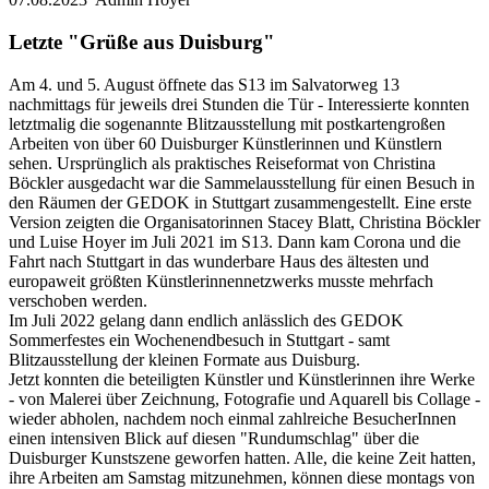
Letzte "Grüße aus Duisburg"
Am 4. und 5. August öffnete das S13 im Salvatorweg 13
nachmittags für jeweils drei Stunden die Tür - Interessierte konnten
letztmalig die sogenannte Blitzausstellung mit postkartengroßen
Arbeiten von über 60 Duisburger Künstlerinnen und Künstlern
sehen. Ursprünglich als praktisches Reiseformat von Christina
Böckler ausgedacht war die Sammelausstellung für einen Besuch in
den Räumen der GEDOK in Stuttgart zusammengestellt. Eine erste
Version zeigten die Organisatorinnen Stacey Blatt, Christina Böckler
und Luise Hoyer im Juli 2021 im S13. Dann kam Corona und die
Fahrt nach Stuttgart in das wunderbare Haus des ältesten und
europaweit größten Künstlerinnennetzwerks musste mehrfach
verschoben werden.
Im Juli 2022 gelang dann endlich anlässlich des GEDOK
Sommerfestes ein Wochenendbesuch in Stuttgart - samt
Blitzausstellung der kleinen Formate aus Duisburg.
Jetzt konnten die beteiligten Künstler und Künstlerinnen ihre Werke
- von Malerei über Zeichnung, Fotografie und Aquarell bis Collage -
wieder abholen, nachdem noch einmal zahlreiche BesucherInnen
einen intensiven Blick auf diesen "Rundumschlag" über die
Duisburger Kunstszene geworfen hatten. Alle, die keine Zeit hatten,
ihre Arbeiten am Samstag mitzunehmen, können diese montags von