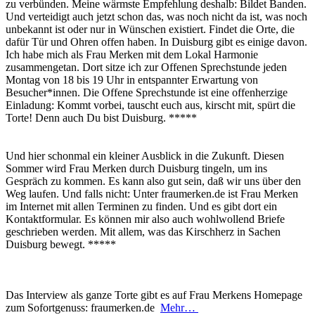
zu verbünden. Meine wärmste Empfehlung deshalb: Bildet Banden.
Und verteidigt auch jetzt schon das, was noch nicht da ist, was noch
unbekannt ist oder nur in Wünschen existiert. Findet die Orte, die
dafür Tür und Ohren offen haben. In Duisburg gibt es einige davon.
Ich habe mich als Frau Merken mit dem Lokal Harmonie
zusammengetan. Dort sitze ich zur Offenen Sprechstunde jeden
Montag von 18 bis 19 Uhr in entspannter Erwartung von
Besucher*innen. Die Offene Sprechstunde ist eine offenherzige
Einladung: Kommt vorbei, tauscht euch aus, kirscht mit, spürt die
Torte! Denn auch Du bist Duisburg. *****
Und hier schonmal ein kleiner Ausblick in die Zukunft. Diesen
Sommer wird Frau Merken durch Duisburg tingeln, um ins
Gespräch zu kommen. Es kann also gut sein, daß wir uns über den
Weg laufen. Und falls nicht: Unter fraumerken.de ist Frau Merken
im Internet mit allen Terminen zu finden. Und es gibt dort ein
Kontaktformular. Es können mir also auch wohlwollend Briefe
geschrieben werden. Mit allem, was das Kirschherz in Sachen
Duisburg bewegt. *****
Das Interview als ganze Torte gibt es auf Frau Merkens Homepage
zum Sofortgenuss: fraumerken.de
Mehr…