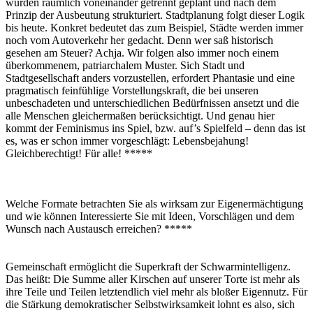
wurden räumlich voneinander getrennt geplant und nach dem
Prinzip der Ausbeutung strukturiert. Stadtplanung folgt dieser Logik
bis heute. Konkret bedeutet das zum Beispiel, Städte werden immer
noch vom Autoverkehr her gedacht. Denn wer saß historisch
gesehen am Steuer? Achja. Wir folgen also immer noch einem
überkommenem, patriarchalem Muster. Sich Stadt und
Stadtgesellschaft anders vorzustellen, erfordert Phantasie und eine
pragmatisch feinfühlige Vorstellungskraft, die bei unseren
unbeschadeten und unterschiedlichen Bedürfnissen ansetzt und die
alle Menschen gleichermaßen berücksichtigt. Und genau hier
kommt der Feminismus ins Spiel, bzw. auf’s Spielfeld – denn das ist
es, was er schon immer vorgeschlägt: Lebensbejahung!
Gleichberechtigt! Für alle! *****
Welche Formate betrachten Sie als wirksam zur Eigenermächtigung
und wie können Interessierte Sie mit Ideen, Vorschlägen und dem
Wunsch nach Austausch erreichen? *****
Gemeinschaft ermöglicht die Superkraft der Schwarmintelligenz.
Das heißt: Die Summe aller Kirschen auf unserer Torte ist mehr als
ihre Teile und Teilen letztendlich viel mehr als bloßer Eigennutz. Für
die Stärkung demokratischer Selbstwirksamkeit lohnt es also, sich