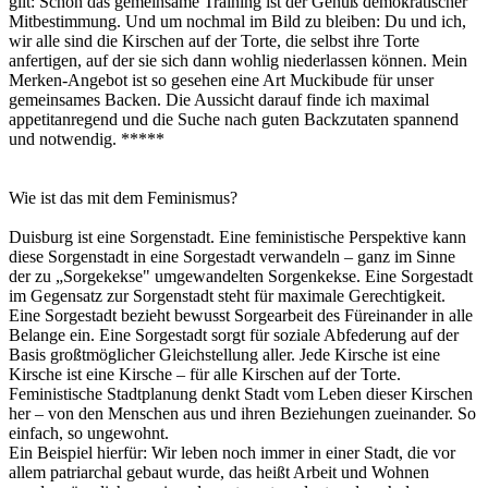
gilt: Schon das gemeinsame Training ist der Genuß demokratischer
Mitbestimmung. Und um nochmal im Bild zu bleiben: Du und ich,
wir alle sind die Kirschen auf der Torte, die selbst ihre Torte
anfertigen, auf der sie sich dann wohlig niederlassen können. Mein
Merken-Angebot ist so gesehen eine Art Muckibude für unser
gemeinsames Backen. Die Aussicht darauf finde ich maximal
appetitanregend und die Suche nach guten Backzutaten spannend
und notwendig. *****
Wie ist das mit dem Feminismus?
Duisburg ist eine Sorgenstadt. Eine feministische Perspektive kann
diese Sorgenstadt in eine Sorgestadt verwandeln – ganz im Sinne
der zu „Sorgekekse" umgewandelten Sorgenkekse. Eine Sorgestadt
im Gegensatz zur Sorgenstadt steht für maximale Gerechtigkeit.
Eine Sorgestadt bezieht bewusst Sorgearbeit des Füreinander in alle
Belange ein. Eine Sorgestadt sorgt für soziale Abfederung auf der
Basis großtmöglicher Gleichstellung aller. Jede Kirsche ist eine
Kirsche ist eine Kirsche – für alle Kirschen auf der Torte.
Feministische Stadtplanung denkt Stadt vom Leben dieser Kirschen
her – von den Menschen aus und ihren Beziehungen zueinander. So
einfach, so ungewohnt.
Ein Beispiel hierfür: Wir leben noch immer in einer Stadt, die vor
allem patriarchal gebaut wurde, das heißt Arbeit und Wohnen