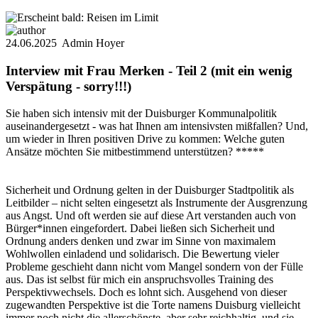
24.06.2025
Admin Hoyer
Interview mit Frau Merken - Teil 2 (mit ein wenig
Verspätung - sorry!!!)
Sie haben sich intensiv mit der Duisburger Kommunalpolitik
auseinandergesetzt - was hat Ihnen am intensivsten mißfallen? Und,
um wieder in Ihren positiven Drive zu kommen: Welche guten
Ansätze möchten Sie mitbestimmend unterstützen? *****
Sicherheit und Ordnung gelten in der Duisburger Stadtpolitik als
Leitbilder – nicht selten eingesetzt als Instrumente der Ausgrenzung
aus Angst. Und oft werden sie auf diese Art verstanden auch von
Bürger*innen eingefordert. Dabei ließen sich Sicherheit und
Ordnung anders denken und zwar im Sinne von maximalem
Wohlwollen einladend und solidarisch. Die Bewertung vieler
Probleme geschieht dann nicht vom Mangel sondern von der Fülle
aus. Das ist selbst für mich ein anspruchsvolles Training des
Perspektivwechsels. Doch es lohnt sich. Ausgehend von dieser
zugewandten Perspektive ist die Torte namens Duisburg vielleicht
immer noch nicht die allerschönste, aber sehr reichhaltig, und sie