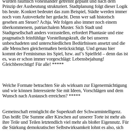
wurden räumlich voneinander getrennt geplant und nach dem
Prinzip der Ausbeutung strukturiert. Stadtplanung folgt dieser Logik
bis heute. Konkret bedeutet das zum Beispiel, Städte werden immer
noch vom Autoverkehr her gedacht. Denn wer saß historisch
gesehen am Steuer? Achja. Wir folgen also immer noch einem
überkommenem, patriarchalem Muster. Sich Stadt und
Stadtgesellschaft anders vorzustellen, erfordert Phantasie und eine
pragmatisch feinfühlige Vorstellungskraft, die bei unseren
unbeschadeten und unterschiedlichen Bedürfnissen ansetzt und die
alle Menschen gleichermaßen berücksichtigt. Und genau hier
kommt der Feminismus ins Spiel, bzw. auf’s Spielfeld – denn das ist
es, was er schon immer vorgeschlägt: Lebensbejahung!
Gleichberechtigt! Für alle! *****
Welche Formate betrachten Sie als wirksam zur Eigenermächtigung
und wie können Interessierte Sie mit Ideen, Vorschlägen und dem
Wunsch nach Austausch erreichen? *****
Gemeinschaft ermöglicht die Superkraft der Schwarmintelligenz.
Das heißt: Die Summe aller Kirschen auf unserer Torte ist mehr als
ihre Teile und Teilen letztendlich viel mehr als bloßer Eigennutz. Für
die Stärkung demokratischer Selbstwirksamkeit lohnt es also, sich