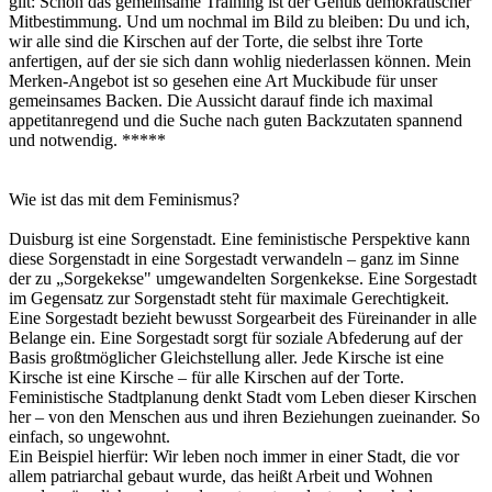
gilt: Schon das gemeinsame Training ist der Genuß demokratischer
Mitbestimmung. Und um nochmal im Bild zu bleiben: Du und ich,
wir alle sind die Kirschen auf der Torte, die selbst ihre Torte
anfertigen, auf der sie sich dann wohlig niederlassen können. Mein
Merken-Angebot ist so gesehen eine Art Muckibude für unser
gemeinsames Backen. Die Aussicht darauf finde ich maximal
appetitanregend und die Suche nach guten Backzutaten spannend
und notwendig. *****
Wie ist das mit dem Feminismus?
Duisburg ist eine Sorgenstadt. Eine feministische Perspektive kann
diese Sorgenstadt in eine Sorgestadt verwandeln – ganz im Sinne
der zu „Sorgekekse" umgewandelten Sorgenkekse. Eine Sorgestadt
im Gegensatz zur Sorgenstadt steht für maximale Gerechtigkeit.
Eine Sorgestadt bezieht bewusst Sorgearbeit des Füreinander in alle
Belange ein. Eine Sorgestadt sorgt für soziale Abfederung auf der
Basis großtmöglicher Gleichstellung aller. Jede Kirsche ist eine
Kirsche ist eine Kirsche – für alle Kirschen auf der Torte.
Feministische Stadtplanung denkt Stadt vom Leben dieser Kirschen
her – von den Menschen aus und ihren Beziehungen zueinander. So
einfach, so ungewohnt.
Ein Beispiel hierfür: Wir leben noch immer in einer Stadt, die vor
allem patriarchal gebaut wurde, das heißt Arbeit und Wohnen