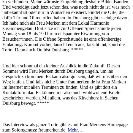
zu verbünden. Meine wärmste Empfehlung deshalb: Bildet Banden.
Und verteidigt auch jetzt schon das, was noch nicht da ist, was noch
unbekannt ist oder nur in Wünschen existiert. Findet die Orte, die
dafür Tür und Ohren offen haben. In Duisburg gibt es einige davon.
Ich habe mich als Frau Merken mit dem Lokal Harmonie
zusammengetan. Dort sitze ich zur Offenen Sprechstunde jeden
Montag von 18 bis 19 Uhr in entspannter Erwartung von
Besucher*innen. Die Offene Sprechstunde ist eine offenherzige
Einladung: Kommt vorbei, tauscht euch aus, kirscht mit, spürt die
Torte! Denn auch Du bist Duisburg. *****
Und hier schonmal ein kleiner Ausblick in die Zukunft. Diesen
Sommer wird Frau Merken durch Duisburg tingeln, um ins
Gespräch zu kommen. Es kann also gut sein, daß wir uns über den
Weg laufen. Und falls nicht: Unter fraumerken.de ist Frau Merken
im Internet mit allen Terminen zu finden. Und es gibt dort ein
Kontaktformular. Es können mir also auch wohlwollend Briefe
geschrieben werden. Mit allem, was das Kirschherz in Sachen
Duisburg bewegt. *****
Das Interview als ganze Torte gibt es auf Frau Merkens Homepage
zum Sofortgenuss: fraumerken.de
Mehr…