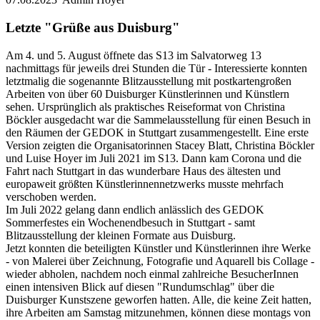
Letzte "Grüße aus Duisburg"
Am 4. und 5. August öffnete das S13 im Salvatorweg 13
nachmittags für jeweils drei Stunden die Tür - Interessierte konnten
letztmalig die sogenannte Blitzausstellung mit postkartengroßen
Arbeiten von über 60 Duisburger Künstlerinnen und Künstlern
sehen. Ursprünglich als praktisches Reiseformat von Christina
Böckler ausgedacht war die Sammelausstellung für einen Besuch in
den Räumen der GEDOK in Stuttgart zusammengestellt. Eine erste
Version zeigten die Organisatorinnen Stacey Blatt, Christina Böckler
und Luise Hoyer im Juli 2021 im S13. Dann kam Corona und die
Fahrt nach Stuttgart in das wunderbare Haus des ältesten und
europaweit größten Künstlerinnennetzwerks musste mehrfach
verschoben werden.
Im Juli 2022 gelang dann endlich anlässlich des GEDOK
Sommerfestes ein Wochenendbesuch in Stuttgart - samt
Blitzausstellung der kleinen Formate aus Duisburg.
Jetzt konnten die beteiligten Künstler und Künstlerinnen ihre Werke
- von Malerei über Zeichnung, Fotografie und Aquarell bis Collage -
wieder abholen, nachdem noch einmal zahlreiche BesucherInnen
einen intensiven Blick auf diesen "Rundumschlag" über die
Duisburger Kunstszene geworfen hatten. Alle, die keine Zeit hatten,
ihre Arbeiten am Samstag mitzunehmen, können diese montags von