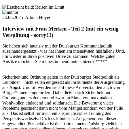
24.06.2025
Admin Hoyer
Interview mit Frau Merken - Teil 2 (mit ein wenig
Verspätung - sorry!!!)
Sie haben sich intensiv mit der Duisburger Kommunalpolitik
auseinandergesetzt - was hat Ihnen am intensivsten mißfallen? Und,
um wieder in Ihren positiven Drive zu kommen: Welche guten
Ansätze möchten Sie mitbestimmend unterstützen? *****
Sicherheit und Ordnung gelten in der Duisburger Stadtpolitik als
Leitbilder – nicht selten eingesetzt als Instrumente der Ausgrenzung
aus Angst. Und oft werden sie auf diese Art verstanden auch von
Bürger*innen eingefordert. Dabei ließen sich Sicherheit und
Ordnung anders denken und zwar im Sinne von maximalem
Wohlwollen einladend und solidarisch. Die Bewertung vieler
Probleme geschieht dann nicht vom Mangel sondern von der Fülle
aus. Das ist selbst für mich ein anspruchsvolles Training des
Perspektivwechsels. Doch es lohnt sich. Ausgehend von dieser
zugewandten Perspektive ist die Torte namens Duisburg vielleicht
immer noch nicht die allerschönste, aber sehr reichhaltig, und sie