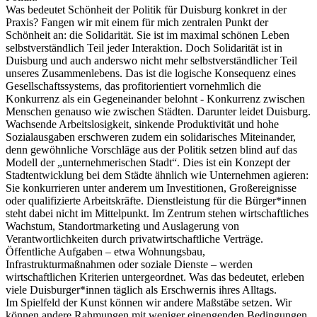
Was bedeutet Schönheit der Politik für Duisburg konkret in der
Praxis? Fangen wir mit einem für mich zentralen Punkt der
Schönheit an: die Solidarität. Sie ist im maximal schönen Leben
selbstverständlich Teil jeder Interaktion. Doch Solidarität ist in
Duisburg und auch anderswo nicht mehr selbstverständlicher Teil
unseres Zusammenlebens. Das ist die logische Konsequenz eines
Gesellschaftssystems, das profitorientiert vornehmlich die
Konkurrenz als ein Gegeneinander belohnt - Konkurrenz zwischen
Menschen genauso wie zwischen Städten. Darunter leidet Duisburg.
Wachsende Arbeitslosigkeit, sinkende Produktivität und hohe
Sozialausgaben erschweren zudem ein solidarisches Miteinander,
denn gewöhnliche Vorschläge aus der Politik setzen blind auf das
Modell der „unternehmerischen Stadt“. Dies ist ein Konzept der
Stadtentwicklung bei dem Städte ähnlich wie Unternehmen agieren:
Sie konkurrieren unter anderem um Investitionen, Großereignisse
oder qualifizierte Arbeitskräfte. Dienstleistung für die Bürger*innen
steht dabei nicht im Mittelpunkt. Im Zentrum stehen wirtschaftliches
Wachstum, Standortmarketing und Auslagerung von
Verantwortlichkeiten durch privatwirtschaftliche Verträge.
Öffentliche Aufgaben – etwa Wohnungsbau,
Infrastrukturmaßnahmen oder soziale Dienste – werden
wirtschaftlichen Kriterien untergeordnet. Was das bedeutet, erleben
viele Duisburger*innen täglich als Erschwernis ihres Alltags.
Im Spielfeld der Kunst können wir andere Maßstäbe setzen. Wir
können andere Rahmungen mit weniger einengenden Bedingungen