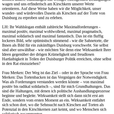
wagen und uns erfinderisch am Kirschkern unserer Werte
orientieren. Auf diese Weise haben wir die Möglichkeit, unser
wunder- und würdevolles Dasein als Kirschen auf der Torte von
Duisburg zu erproben und zu erleben.
LH: Ihr Wahlslogan enthält zahlreiche Maximalforderungen -
maximal positiv, maximal wohlwollend, maximal pragmatisch,
maximal solidarisch und maximal fantastisch. Das ist ein fluffig
lockeres Bild, sehr optimistisch stimmend - wie die Sahnetorte, die
Ihnen als Bild für ein zukünftiges Duisburg vorschwebt. Sie selbst
sind aber unwählbar - wie möchten Sie denn eine Wirksamkeit Ihrer
Ideen gegenüber der drögen Krümeligkeit und freudlosen
Hartlaibigkeit in Teilen der Duisburger Politik erreichen, ohne selbst
in den Rat einzuziehen?
Frau Merken: Der Weg ist das Ziel – oder in der Sprache von Frau
Merken: Das Tortenbacken ist das Vergnügen der Notwendigkeit.
Was als Forderungen verstanden werden könnte – von maximal
positiv bis radikal solidarisch –, sind für mich Grundhaltungen. Das
sind die Haltungen, mit denen ich politische Aushandlungsprozesse
beginne und begleite. Wirksamkeit stellt sich dann nicht erst am
Ende, sondern vom ersten Moment an ein. Wirksamkeit entfaltet
sich schon dort, wo die Sehnsucht nach Kirschen auf Torten als
Potenzial in den Kirschkernen zart keimt, und wo Menschen sich
solidarisch zusammentun.