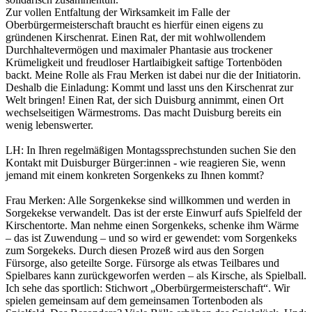
Zur vollen Entfaltung der Wirksamkeit im Falle der
Oberbürgermeisterschaft braucht es hierfür einen eigens zu
gründenen Kirschenrat. Einen Rat, der mit wohlwollendem
Durchhaltevermögen und maximaler Phantasie aus trockener
Krümeligkeit und freudloser Hartlaibigkeit saftige Tortenböden
backt. Meine Rolle als Frau Merken ist dabei nur die der Initiatorin.
Deshalb die Einladung: Kommt und lasst uns den Kirschenrat zur
Welt bringen! Einen Rat, der sich Duisburg annimmt, einen Ort
wechselseitigen Wärmestroms. Das macht Duisburg bereits ein
wenig lebenswerter.
LH: In Ihren regelmäßigen Montagssprechstunden suchen Sie den
Kontakt mit Duisburger Bürger:innen - wie reagieren Sie, wenn
jemand mit einem konkreten Sorgenkeks zu Ihnen kommt?
Frau Merken: Alle Sorgenkekse sind willkommen und werden in
Sorgekekse verwandelt. Das ist der erste Einwurf aufs Spielfeld der
Kirschentorte. Man nehme einen Sorgenkeks, schenke ihm Wärme
– das ist Zuwendung – und so wird er gewendet: vom Sorgenkeks
zum Sorgekeks. Durch diesen Prozeß wird aus den Sorgen
Fürsorge, also geteilte Sorge. Fürsorge als etwas Teilbares und
Spielbares kann zurückgeworfen werden – als Kirsche, als Spielball.
Ich sehe das sportlich: Stichwort „Oberbürgermeisterschaft“. Wir
spielen gemeinsam auf dem gemeinsamen Tortenboden als